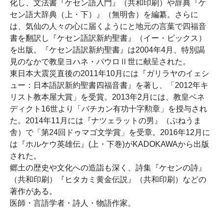
化し、文法書『ケセン語入門』（共和印刷）や辞典『ケ
セン語大辞典（上・下）』（無明舎）を編纂。さらに
は、気仙の人々の心に届くようにと地元の言葉で四福音
書を翻訳し『ケセン語訳新約聖書』（イー・ピックス）
を出版。『ケセン語訳新約聖書』は2004年4月、特別謁
見のなかで教皇ヨハネ・パウロⅡ世に献呈された。
東日本大震災直後の2011年10月には『ガリラヤのイェシ
ュー：日本語訳新約聖書四福音書』を著し、「2012年キ
リスト教本屋大賞」を受賞。2013年2月には、教皇ベネ
ディクト16世より「バチカン有功十字勲章」を授与され
た。2014年11月には『ナツェラットの男』（ぷねうま
舎）で「第24回ドゥマゴ文学賞」を受章。2016年12月に
は『ホルケウ英雄伝』(上・下巻)がKADOKAWAから出版
された。
郷土の歴史や文化への造詣も深く、詩集『ケセンの詩』
（共和印刷）『ヒタカミ黄金伝説』（共和印刷）などの
著作がある。
医師・言語学者・詩人・物語作家。