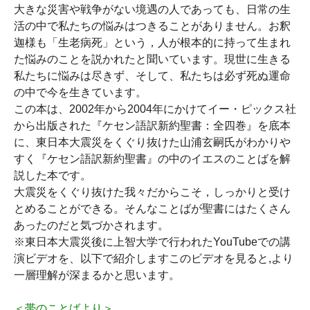
大きな災害や戦争がない境遇の人であっても、日常の生
活の中で私たちの悩みはつきることがありません。お釈
迦様も「生老病死」という，人が根本的に持って生まれ
た悩みのことを説かれたと聞いています。現世に生きる
私たちに悩みは尽きず、そして、私たちは必ず死ぬ運命
の中で今を生きています。
この本は、2002年から2004年にかけてイー・ピックス社
から出版された『ケセン語訳新約聖書：全四巻』を底本
に、東日本大震災をくぐり抜けた山浦玄嗣氏がわかりや
すく『ケセン語訳新約聖書』の中のイエスのことばを解
説した本です。
大震災をくぐり抜けた我々だからこそ，しっかりと受け
とめることができる。そんなことばが聖書にはたくさん
あったのだと気づかされます。
※東日本大震災後に上智大学で行われたYouTubeでの講
演ビデオを、以下で紹介しますこのビデオを見ると,より
一層理解が深まるかと思います。
＜帯のことばより＞