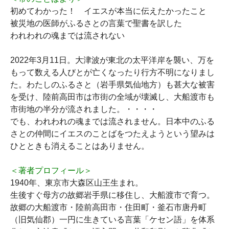
初めてわかった！ イエスが本当に伝えたかったこと
被災地の医師がふるさとの言葉で聖書を訳した
われわれの魂までは流されない
2022年3月11日。大津波が東北の太平洋岸を襲い、万を
もって数える人びとが亡くなったり行方不明になりまし
た。わたしのふるさと（岩手県気仙地方）も甚大な被害
を受け、陸前高田市は市街の全域が壊滅し、大船渡市も
市街地の半分が流されました。・・・・
でも、われわれの魂までは流されません。日本中のふる
さとの仲間にイエスのことばをつたえようという望みは
ひとときも消えることはありません。
＜著者プロフィール＞
1940年、東京市大森区山王生まれ。
生後すぐ母方の故郷岩手県に移住し、大船渡市で育つ。
故郷の大船渡市・陸前高田市・住田町・釜石市唐丹町
（旧気仙郡）一円に生きている言葉「ケセン語」を体系