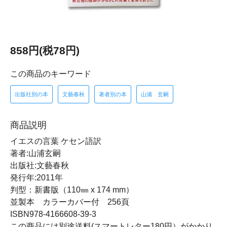
858円(税78円)
この商品のキーワード
出版社別の本
文藝春秋
著者別の本
山浦 玄嗣
商品説明
イエスの言葉 ケセン語訳
著者:山浦玄嗣
出版社:文藝春秋
発行年:2011年
判型：新書版（110㎜ x 174 mm）
並製本 カラーカバー付 256頁
ISBN978-4166608-39-3
この商品には別途送料(スマートレター180円）がかかり