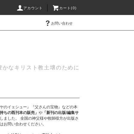
アカウント
カート(0)
お問い合わせ
豊かなキリスト教土壌のために
ヤのイェシュー』『父さんの宝物』などの本
持ちの既刊本の販売」
や
「新刊の出版/編集サ
しました。 全国の神父様や牧師様方が出版さ
は
お問い合わせ
ください。