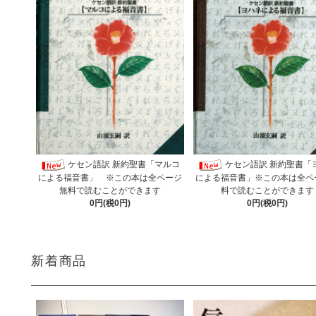
ケセン語訳 新約聖書「マルコ
ケセン語訳 新約聖書「
による福音書」 ※この本は全ページ
による福音書」※この本は全ペ
無料で読むことができます
料で読むことができます
0円(税0円)
0円(税0円)
新着商品