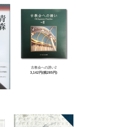
古教会への誘い2
3,142円(税285円)