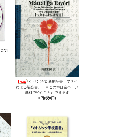
CD1
ケセン語訳 新約聖書「マタイ
による福音書」 ※この本は全ページ
無料で読むことができます
0円(税0円)