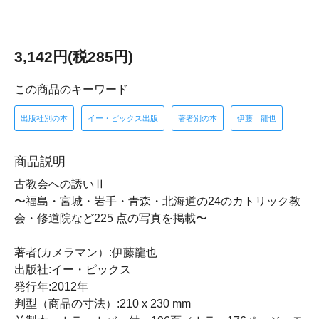
3,142円(税285円)
この商品のキーワード
出版社別の本
イー・ピックス出版
著者別の本
伊藤 龍也
商品説明
古教会への誘いⅡ
〜福島・宮城・岩手・青森・北海道の24のカトリック教
会・修道院など225 点の写真を掲載〜
著者(カメラマン）:伊藤龍也
出版社:イー・ピックス
発行年:2012年
判型（商品の寸法）:210 x 230 mm