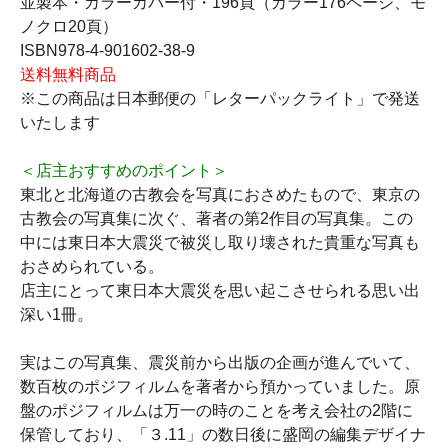
並製本・カラーカバー付・196頁（カラー176ページ、モ
ノクロ20頁）
ISBN978-4-901602-38-9
送料無料商品
※この商品は日本郵便の「レターパックライト」で発送
いたします
＜店主おすすめのポイント＞
東北と北海道の古教会を写真におさめたもので、東京の
古教会の写真集に次ぐ、著者の第2作目の写真集。この
中には東日本大震災で被災し取り壊された貴重な写真も
おさめられている。
店主にとって東日本大震災を思い起こさせられる思い出
深い1冊。
実はこの写真集、震災前から出版の企画が進んでいて、
数百枚のポジフィルムを著者から預かっていました。原
盤のポジフィルムは万一の時のことを考え会社の2階に
保管しており、「３.11」の数日後に盛岡の編集デザイナ