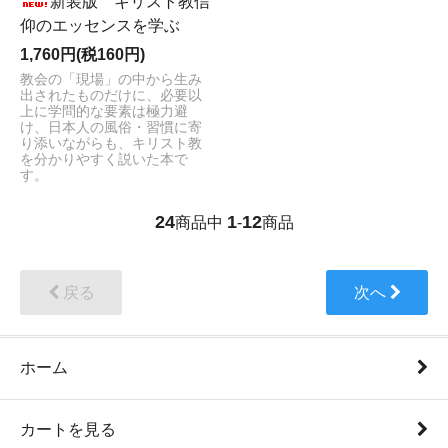
新装版 キリスト教信
仰のエッセンスを学ぶ
1,760円(税160円)
教会の「現場」の中から生み
出されたものだけに、必要以
上に学問的な要素は極力避
け、日本人の風俗・習慣に寄
り添いながらも、キリスト教
を分かりやすく説いた本で
す。
24
1
12
商品中
-
商品
戻る
次へ
ホーム
カートを見る