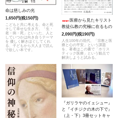
命は慈しみの光
1,650円(税150円)
医療から見たキリスト
こどもと共に考える、命と死
教徒仏教の究極に在るもの
そして幸せな生き方。「生・
老・病・死」といった、人と
2,090円(税190円)
していつかは向き合うテーマ
人生100年の現代、「宗教と医
を 優しく解きほぐしてくれ
療と心の平安」という課題
る、子どもから大人まで読ん
を、著者はこの書で「ホリス
で欲しい本です。
ティック医療」という観点で
解決しようと試みる。
『ガリラヤのイェシュー』
と『イチジクの木の下で』
（上・下）3冊セットキャ