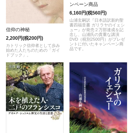
ンペーン商品
6,160円(税560円)
山浦玄嗣訳『日本語訳新約聖
書四福音書 ガリラヤのイェシ
信仰の神秘
ュー』が発売２万部達成を記
念し、山浦氏の貴重な講演
2,200円(税200円)
DVD（税別2500円）がプレゼ
ントに付いたキャンペーン商
カトリック信仰者として歩み
品です。
始めた人たちのための「ガイ
ドブック」。