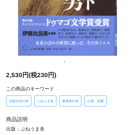
2,530円(税230円)
この商品のキーワード
出版社別の本
ぷねうま舎
著者別の本
山浦 玄嗣
商品説明
出版：ぷねうま舎